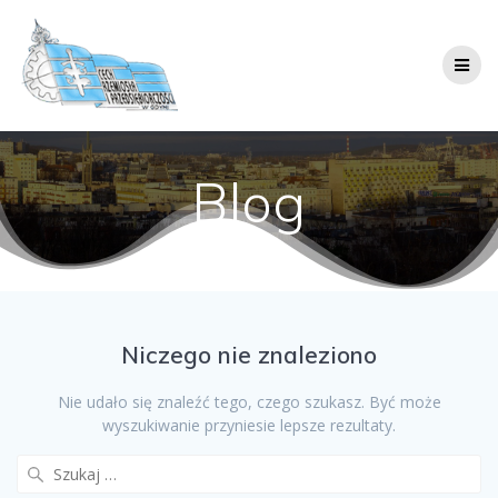
Przejdź
do
treści
Blog
Niczego nie znaleziono
Nie udało się znaleźć tego, czego szukasz. Być może
wyszukiwanie przyniesie lepsze rezultaty.
Szukaj: