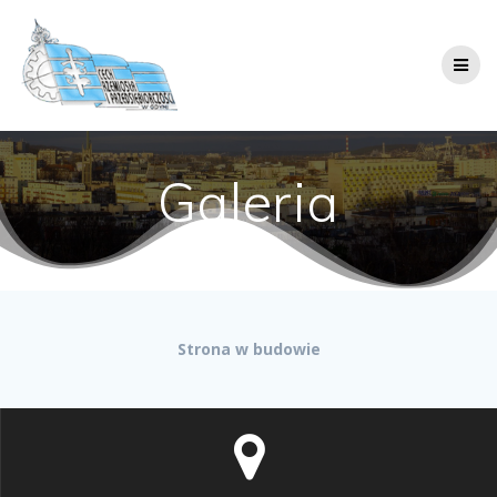
Przejdź
do
treści
Galeria
Strona w budowie